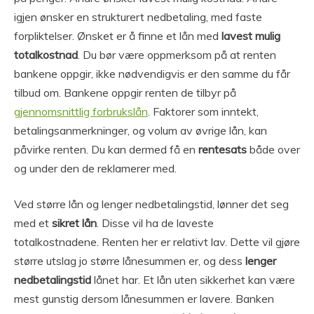
igjen ønsker en strukturert nedbetaling, med faste
forpliktelser. Ønsket er å finne et lån med
lavest mulig
totalkostnad
. Du bør være oppmerksom på at renten
bankene oppgir, ikke nødvendigvis er den samme du får
tilbud om. Bankene oppgir renten de tilbyr på
gjennomsnittlig forbrukslån
. Faktorer som inntekt,
betalingsanmerkninger, og volum av øvrige lån, kan
påvirke renten. Du kan dermed få en
rentesats
både over
og under den de reklamerer med.
Ved større lån og lenger nedbetalingstid, lønner det seg
med et
sikret lån
. Disse vil ha de laveste
totalkostnadene. Renten her er relativt lav. Dette vil gjøre
større utslag jo større lånesummen er, og dess
lenger
nedbetalingstid
lånet har. Et lån uten sikkerhet kan være
mest gunstig dersom lånesummen er lavere. Banken