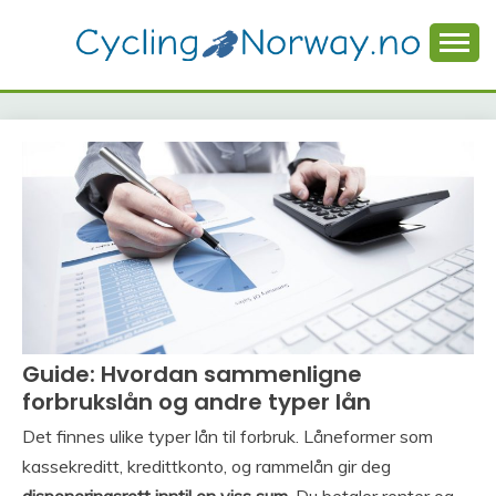
Skip
to
content
CyclingNorway – Forbrukslån og Kredittlån
CYCLINGNORWAY.N
Guide: Hvordan sammenligne
forbrukslån og andre typer lån
Det finnes ulike typer lån til forbruk. Låneformer som
kassekreditt, kredittkonto, og rammelån gir deg
disponeringsrett inntil en viss sum
. Du betaler renter og